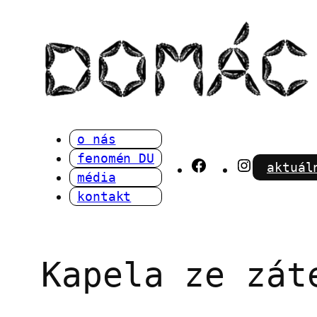
Přeskočit
na
obsah
o nás
fenomén DU
Facebook
Instagra
aktuál
média
kontakt
Kapela ze zát