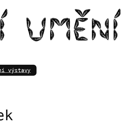
m
ní výstavy
ek