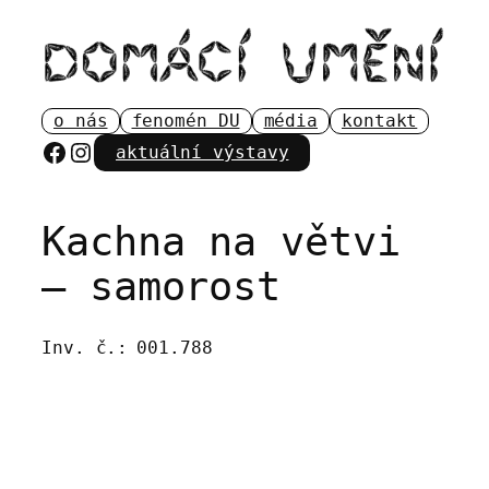
Přeskočit
na
obsah
o nás
fenomén DU
média
kontakt
Facebook
Instagram
aktuální výstavy
Kachna na větvi
– samorost
Inv. č.:
001.788