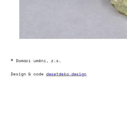
© Domácí umění, z.s.
Design & code
desetdeka.design