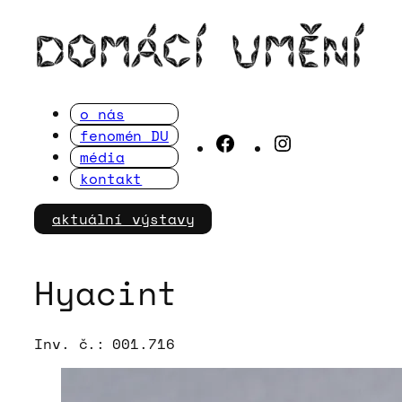
Přeskočit
na
obsah
o nás
fenomén DU
Facebook
Instagram
média
kontakt
aktuální výstavy
Hyacint
Inv. č.:
001.716