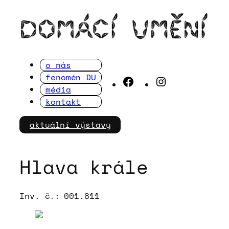
Přeskočit
na
obsah
o nás
fenomén DU
Facebook
Instagram
média
kontakt
aktuální výstavy
Hlava krále
Inv. č.:
001.811