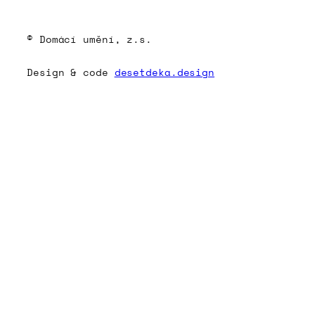
© Domácí umění, z.s.
Design & code
desetdeka.design