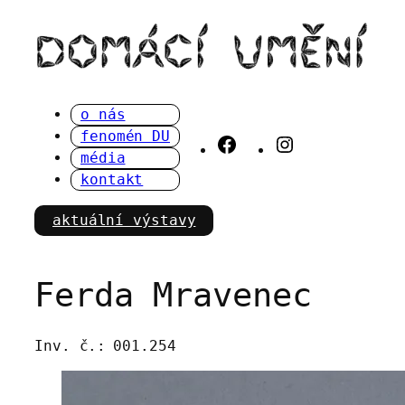
Přeskočit
na
obsah
o nás
fenomén DU
Facebook
Instagram
média
kontakt
aktuální výstavy
Ferda Mravenec
Inv. č.:
001.254