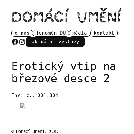
Přeskočit
na
obsah
o nás
fenomén DU
média
kontakt
Facebook
Instagram
aktuální výstavy
Erotický vtip na
březové desce 2
Inv. č.:
001.804
© Domácí umění, z.s.