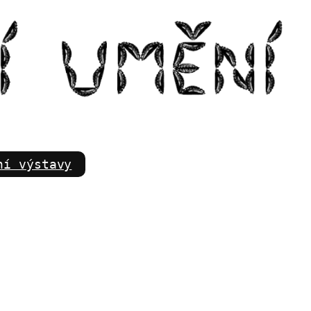
m
ní výstavy