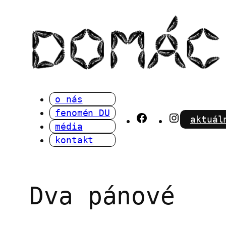
Přeskočit
na
obsah
o nás
fenomén DU
Facebook
Instagra
aktuál
média
kontakt
Dva pánové