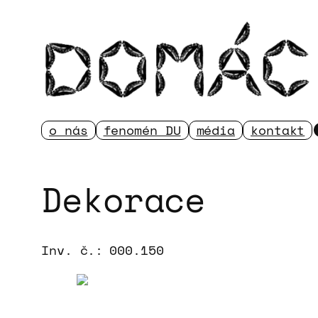
Přeskočit
na
obsah
o nás
fenomén DU
média
kontakt
Dekorace
Inv. č.:
000.150