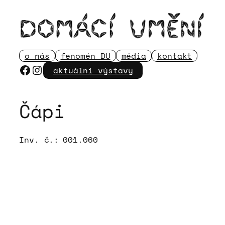
Přeskočit
na
obsah
o nás
fenomén DU
média
kontakt
Facebook
Instagram
aktuální výstavy
Čápi
Inv. č.:
001.060