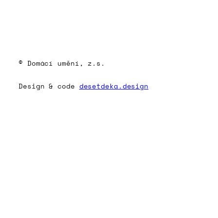
© Domácí umění, z.s.
Design & code
desetdeka.design