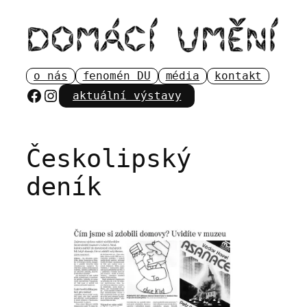
Přeskočit
na
obsah
o nás
fenomén DU
média
kontakt
Facebook
Instagram
aktuální výstavy
Českolipský
deník